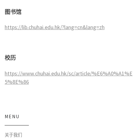
图书馆
https://lib.chuhai.edu.hk/?lang=cn&lang=zh
校历
https://www.chuhai.edu.hk/sc/article/%E6%A0%A1%E
5%8E%86
MENU
关于我们