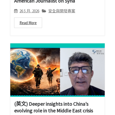
American Journalist on Syria
26 5 月, 2026
安全與開發專案
Read More
(英文) Deeper insights into China’s
evolving role in the Middle East crisis