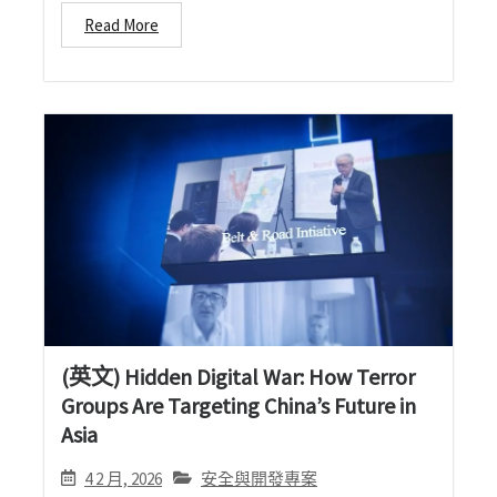
Read More
(英文) Hidden Digital War: How Terror
Groups Are Targeting China’s Future in
Asia
4 2 月, 2026
安全與開發專案