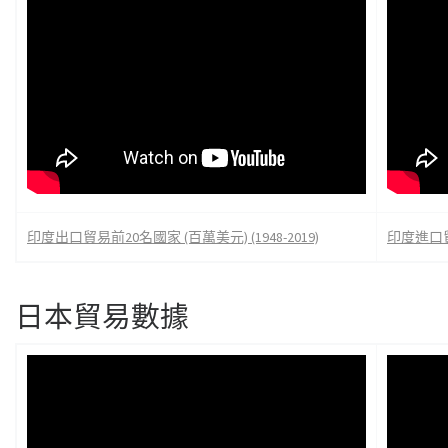
印度出口貿易前20名國家 (百萬美元) (1948-2019)
印度進口貿易
日本貿易數據