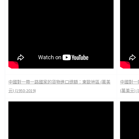
中國對一帶一路國家的貨物進口總額：東歐地區 (萬美
中國對一
元) (1950-2019)
(萬美元) (1