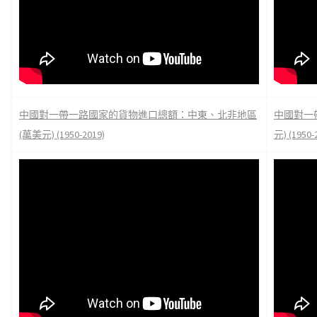
中國對一帶一路國家的貨物進口總額：中東、北非地區
中國對一
(萬美元) (1950-2019)
元) (1950-