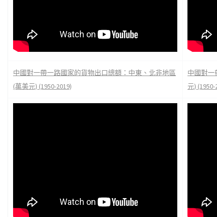
中國對一帶一路國家的貨物出口總額：中東、北非地區
中國對一
(萬美元) (1950-2019)
元) (1950-