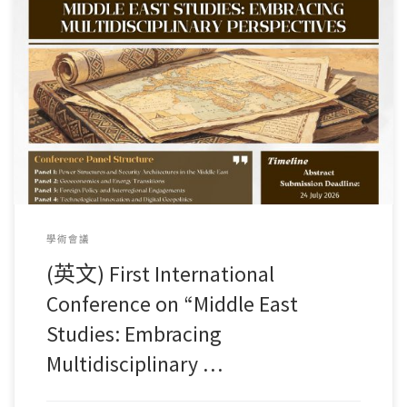
抱歉，此内容僅提供英文版本。
學術會議
(英文) First International
Conference on “Middle East
Studies: Embracing
Multidisciplinary …