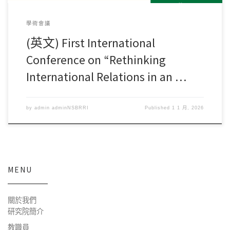
學術會議
(英文) First International
Conference on “Rethinking
International Relations in an …
by
admin adminNSBRRI
Published
1 1 月, 2026
MENU
關於我們
研究院簡介
教職員