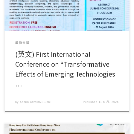
學術會議
(英文) First International
Conference on “Transformative
Effects of Emerging Technologies
…
by
admin adminNSBRRI
Published
11 6 月, 2026