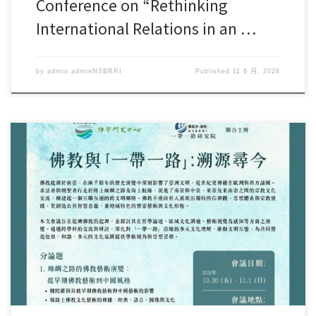
Conference on “Rethinking
International Relations in an …
by
admin adminNSBRRI
Published
11 6 月, 2026
**聯繫電郵現更改為nsbrrievent2@chuhai.edu.hk，敬請注意，
不便之處，敬請見 […]