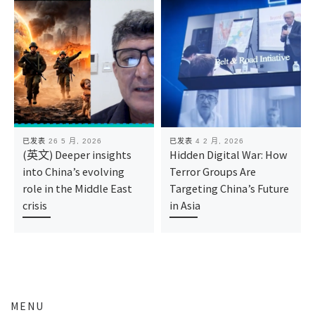
已发表
26 5 月, 2026
已发表
4 2 月, 2026
(英文) Deeper insights
Hidden Digital War: How
into China’s evolving
Terror Groups Are
role in the Middle East
Targeting China’s Future
crisis
in Asia
MENU